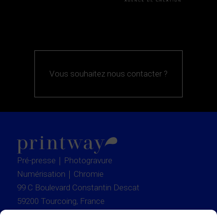
Vous souhaitez nous contacter ?
Pré-presse｜Photogravure
Numérisation｜Chromie
99 C Boulevard Constantin Descat
59200 Tourcoing, France
+33 3 28 37 01 19