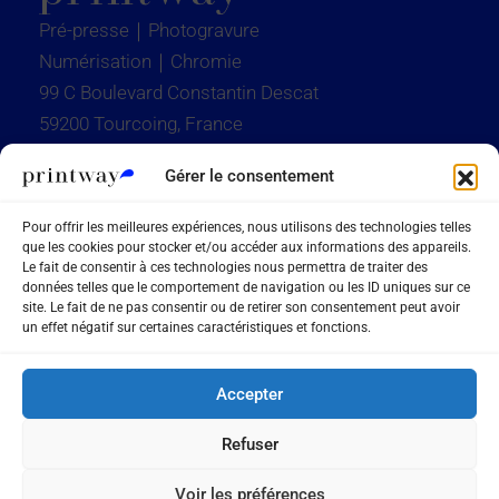
Pré-presse｜Photogravure
Numérisation｜Chromie
99 C Boulevard Constantin Descat
59200 Tourcoing, France
+33 3 28 37 01 19
Gérer le consentement
contact@groupe-printway.com
Pour offrir les meilleures expériences, nous utilisons des technologies telles
que les cookies pour stocker et/ou accéder aux informations des appareils.
Le fait de consentir à ces technologies nous permettra de traiter des
Editeurs et
données telles que le comportement de navigation ou les ID uniques sur ce
site. Le fait de ne pas consentir ou de retirer son consentement peut avoir
Institutionnels
un effet négatif sur certaines caractéristiques et fonctions.
Annonceurs et
Agences
Accepter
Contact
Printway
Refuser
Filiales
Nos savoir-faire
Voir les préférences