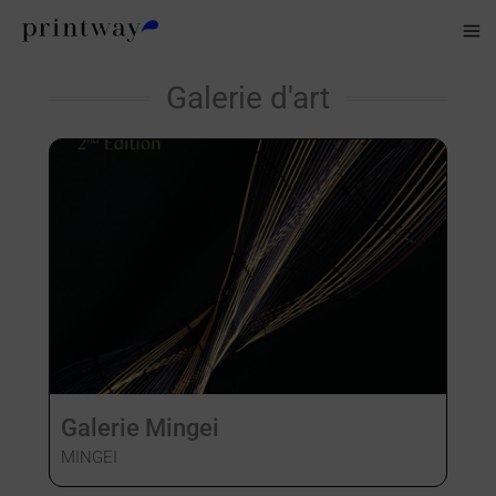
Aller
au
contenu
Galerie d'art
Galerie Mingei
MINGEI