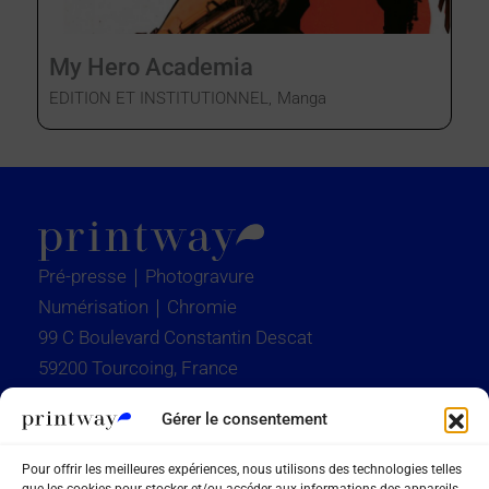
My Hero Academia
EDITION ET INSTITUTIONNEL
,
Manga
Pré-presse｜Photogravure
Numérisation｜Chromie
99 C Boulevard Constantin Descat
59200 Tourcoing, France
+33 3 28 37 01 19
Gérer le consentement
contact@groupe-printway.com
Pour offrir les meilleures expériences, nous utilisons des technologies telles