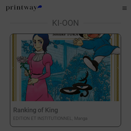
Aller
au
contenu
KI-OON
Ranking of King
EDITION ET INSTITUTIONNEL
,
Manga